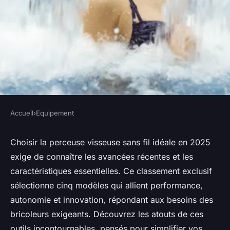
Accueil
›
Equipement
EQUIPEMENT
Top 5 perceuses visseuses sans
Choisir la perceuse visseuse sans fil idéale en 2025
exige de connaître les avancées récentes et les
fil incontournables pour 2025
caractéristiques essentielles. Ce classement exclusif
sélectionne cinq modèles qui allient performance,
Antoine
•
17 février 2026
•
7 min de lecture
autonomie et innovation, répondant aux besoins des
bricoleurs exigeants. Découvrez les atouts de ces
outils incontournables, pensés pour simplifier vos