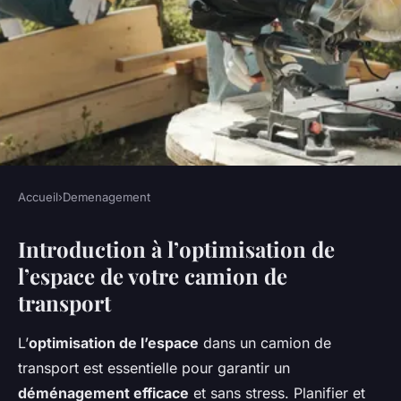
Accueil
›
Demenagement
DEMENAGEMENT
Introduction à l’optimisation de
Déménagement sans tracas :
l’espace de votre camion de
Maximiser l'espace de votre
transport
camion de transport
L’
optimisation de l’espace
dans un camion de
Antoine
•
23 avril 2025
•
5 min de lecture
transport est essentielle pour garantir un
déménagement efficace
et sans stress. Planifier et